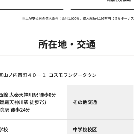
※上記支払例の借入条件：金利1.000%、借入総額
4,199
万円（うちボーナス
所在地・交通
区山ノ内苗町４０－１ コスモワンダータウン
線 太秦天神川駅 徒歩8分
嵐電天神川駅 徒歩7分
その他交通
院駅 徒歩24分
学校
中学校校区