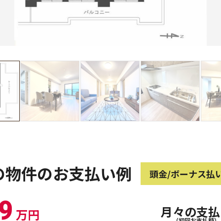
の物件のお支払い例
頭金/ボーナス払
9
月々の支払
万円
（初回お支払額）