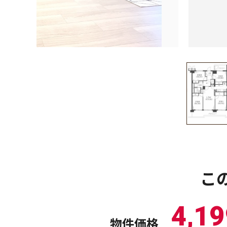
こ
4,19
物件価格