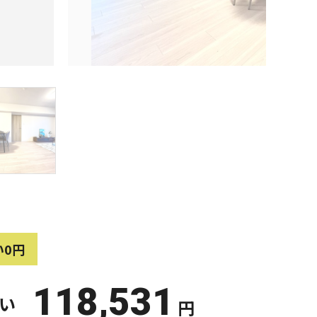
い0円
118,531
い
円