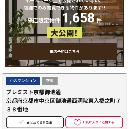
ホームページ上で公開されていない、
店舗でのみ閲覧できる物件があります!!
1,658
来店限定物件
件
大公開！
来店予約はこちら
中古マンション
空家
プレミスト京都御池通
京都府京都市中京区御池通西洞院東入橋之町７
３８番地
お気に入りに追加する
まとめて資料請求