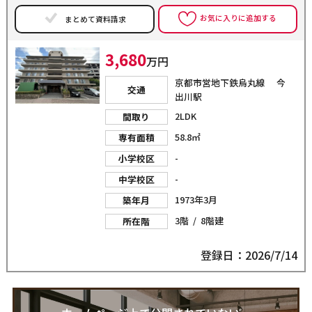
お気に入りに追加する
まとめて資料請求
3,680
万円
京都市営地下鉄烏丸線 今
交通
出川駅
2LDK
間取り
58.8㎡
専有面積
-
小学校区
-
中学校区
1973年3月
築年月
3階 / 8階建
所在階
登録日：2026/7/14