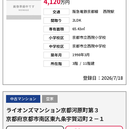
4,120
万円
阪急電鉄京都線 西院駅
交通
2LDK
間取り
65.43㎡
専有面積
京都市立西院小学校
小学校区
京都市立西院中学校
中学校区
1998年3月
築年月
3階 / 11階建
所在階
登録日：2026/7/18
中古マンション
空家
ライオンズマンション京都河原町第３
京都府京都市南区東九条宇賀辺町２－１