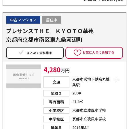
中古マンション
居住中
プレサンスＴＨＥ ＫＹＯＴＯ華苑
京都府京都市南区東九条河辺町
お気に入りに追加する
まとめて資料請求
4,280
万円
京都市営地下鉄烏丸線 十
交通
条駅
2LDK
間取り
47.2㎡
専有面積
京都市立凌風小学校
小学校区
京都市立凌風中学校
中学校区
2019年8月
築年月