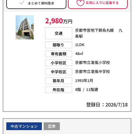
お気に入りに追加する
まとめて資料請求
2,980
万円
京都市営地下鉄烏丸線 九
交通
条駅
1LDK
間取り
48㎡
専有面積
京都市立凌風小学校
小学校区
京都市立凌風中学校
中学校区
1993年1月
築年月
8階 / 11階建
所在階
登録日：2026/7/18
中古マンション
空家