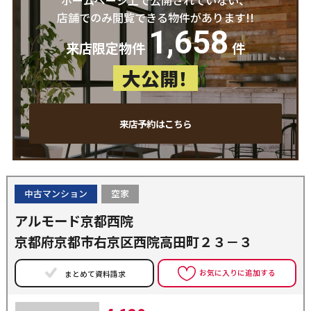
ホームページ上で公開されていない、
店舗でのみ閲覧できる物件があります!!
1,658
来店限定物件
件
大公開！
来店予約はこちら
中古マンション
空家
アルモード京都西院
京都府京都市右京区西院高田町２３－３
お気に入りに追加する
まとめて資料請求