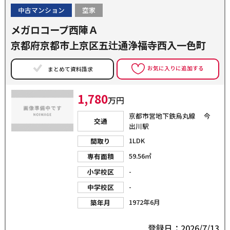
中古マンション
空家
メガロコープ西陣Ａ
京都府京都市上京区五辻通浄福寺西入一色町
お気に入りに追加する
まとめて資料請求
1,780
万円
京都市営地下鉄烏丸線 今
交通
出川駅
1LDK
間取り
59.56㎡
専有面積
-
小学校区
-
中学校区
1972年6月
築年月
登録日：2026/7/13