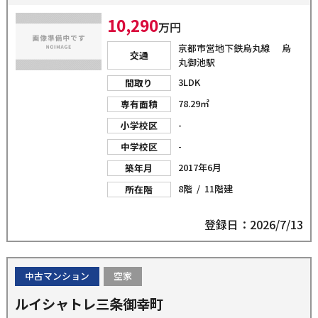
10,290
万円
京都市営地下鉄烏丸線 烏
交通
丸御池駅
3LDK
間取り
78.29㎡
専有面積
-
小学校区
-
中学校区
2017年6月
築年月
8階 / 11階建
所在階
登録日：2026/7/13
中古マンション
空家
ルイシャトレ三条御幸町